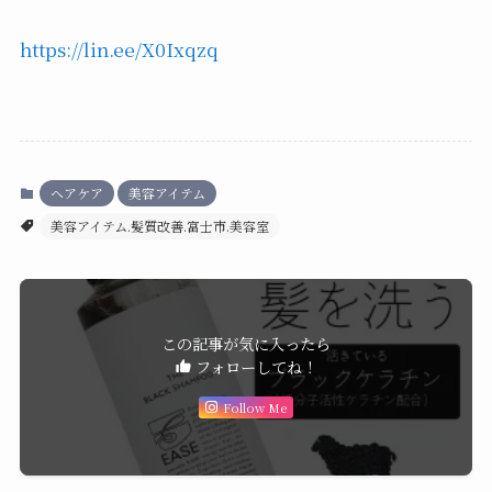
https://lin.ee/X0Ixqzq
ヘアケア
美容アイテム
美容アイテム.髪質改善.富士市.美容室
この記事が気に入ったら
フォローしてね！
Follow Me