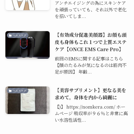
アンチエイジングの為にスキンケア
を頑張っていても、それ以外で老化
を招いてしま...
【有効成分促進美顔器】お顔も頭
ヘルスケア
皮も身体もこれ１つで上質エステ
ケア【ONCE EMS Care Pro】
前回のEMSに関する記事はこちら
【顔のたるみが気になるのは筋肉不
足が原因】 年齢...
【美容サプリメント】更なる美を
ヘルスケア
求めて。身体を内から綺麗に
【)】 https://nomkera.com/ ホー
ムページ 吸収率が９６％と非常に高
い水溶性活性...